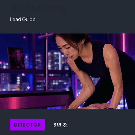
Min Shinyoung
Lead Guide
3년 전
DIRECTOR