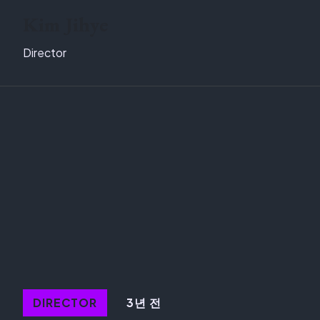
Kim Jihye
Director
3년 전
DIRECTOR