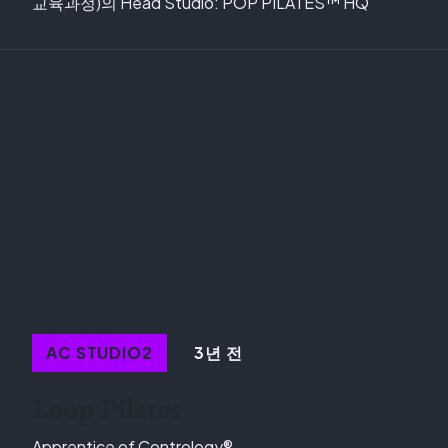
교육과정)의 Head Studio: POP PILATES™ HQ
3년 전
AC STUDIO2
Loop Pilates
Apprentice of Contrology®