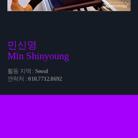
민신영
Min Shinyoung
활동 지역 :
Seoul
연락처 :
010.7712.8692